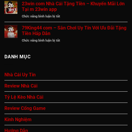
Com
23win com Nhà Cái Tặng Tiền – Khuyến Mãi Lớn
Tiền
Quà
26
–
Miễn
Tại m 23win app
Cực
Th9
Thương
Phí
Khủng
Chức năng bình luận bị tắt
ở
Hiệu
Uy
23win
Chất
Tín
com
79King44 com – Sân Chơi Uy Tín Với Ưu Đãi Tặng
Lượng
Nhất
26
Nhà
Tặng
Tiền Hấp Dẫn
2025
Th9
Cái
Tiền
Chức năng bình luận bị tắt
ở
Tặng
Thưởng
79King44
Tiền
Free
com
–
–
DANH MỤC
Khuyến
Sân
Mãi
Chơi
Lớn
Uy
Tại
Nhà Cái Uy Tín
Tín
m
Với
23win
Review Nhà Cái
Ưu
app
Đãi
Tặng
Tỷ Lệ Kèo Nhà Cái
Tiền
Hấp
Review Cổng Game
Dẫn
Kinh Nghiệm
Hướng Dẫn